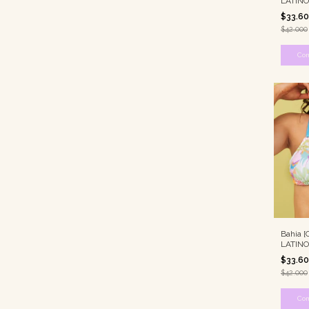
LATINO
$33.6
$42.000
Co
Bahia [
LATINO
$33.6
$42.000
Co