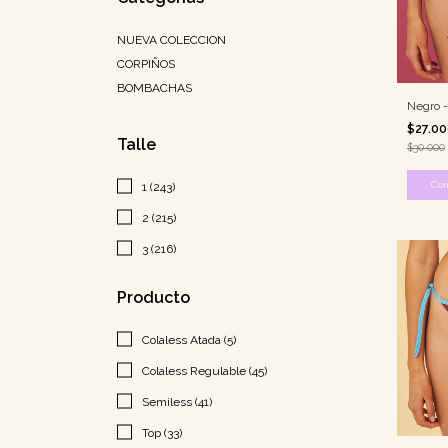
NUEVA COLECCION
CORPIÑOS
BOMBACHAS
Negro 
$27.0
Talle
$30.000
Co
1 (243)
2 (215)
3 (216)
Producto
Colaless Atada (5)
Colaless Regulable (45)
Semiless (41)
Top (33)