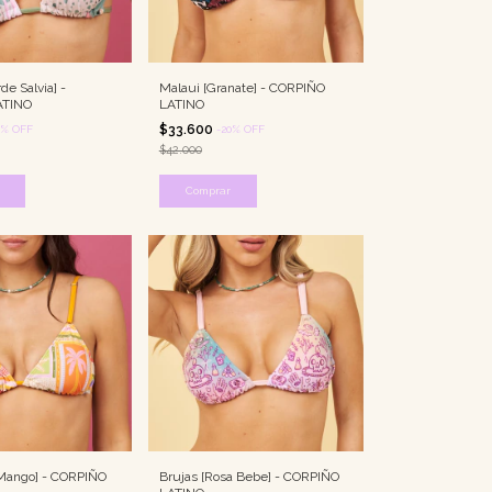
e Salvia] -
Malaui [Granate] - CORPIÑO
ATINO
LATINO
$33.600
%
OFF
-
20
%
OFF
$42.000
Comprar
Mango] - CORPIÑO
Brujas [Rosa Bebe] - CORPIÑO