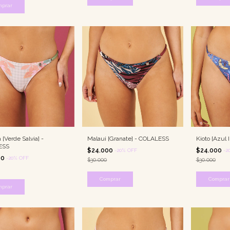
mprar
[Verde Salvia] -
Malaui [Granate] - COLALESS
Kioto [Azul
ESS
$24.000
$24.000
-
20
%
OFF
-
2
00
-
20
%
OFF
$30.000
$30.000
Comprar
Comprar
mprar