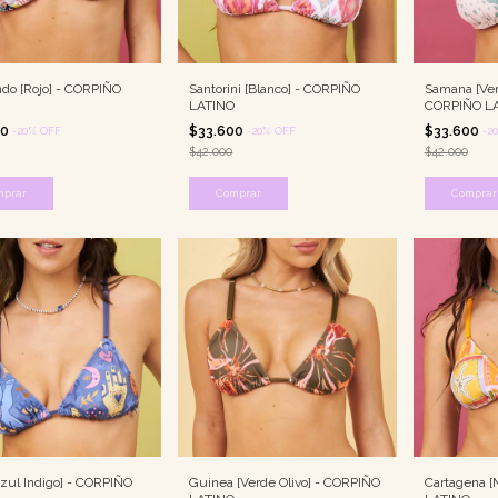
do [Rojo] - CORPIÑO
Santorini [Blanco] - CORPIÑO
Samana [Verd
LATINO
CORPIÑO L
00
$33.600
$33.600
-
20
%
OFF
-
20
%
OFF
-
20
$42.000
$42.000
mprar
Comprar
Comprar
Azul Indigo] - CORPIÑO
Guinea [Verde Olivo] - CORPIÑO
Cartagena [