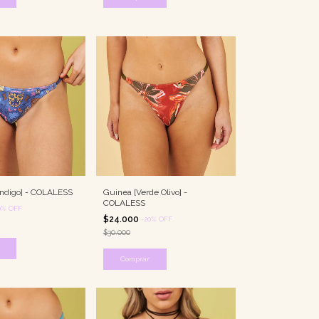
 Indigo] - COLALESS
Guinea [Verde Olivo] -
COLALESS
0
%
OFF
$24.000
-
20
%
OFF
$30.000
Comprar