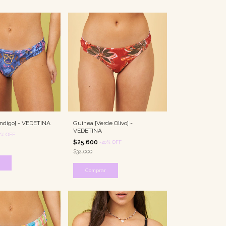
Indigo] - VEDETINA
Guinea [Verde Olivo] -
VEDETINA
%
OFF
$25.600
-
20
%
OFF
$32.000
Comprar