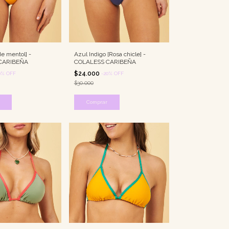
e mentol] -
Azul Indigo [Rosa chicle] -
CARIBEÑA
COLALESS CARIBEÑA
$24.000
0
%
OFF
-
20
%
OFF
$30.000
Comprar