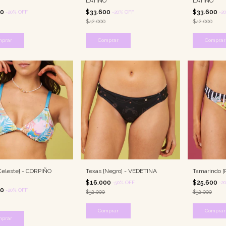
LATINO
LATINO
00
$33.600
$33.600
-
20
%
OFF
-
20
%
OFF
-
20
$42.000
$42.000
mprar
Comprar
Comprar
Celeste] - CORPIÑO
Texas [Negro] - VEDETINA
Tamarindo [
$16.000
$25.600
-
50
%
OFF
-
20
00
-
20
%
OFF
$32.000
$32.000
Comprar
Comprar
mprar