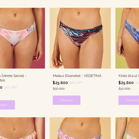
[Verde Salvia] -
Malaui [Granate] - VEDETINA
Kioto [Azul 
INA
$25.600
$25.600
-
20
%
OFF
-
20
00
-
20
%
OFF
$32.000
$32.000
Comprar
Comprar
mprar