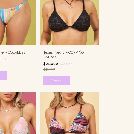
ste] - COLALESS
Texas [Negro] - CORPIÑO
LATINO
0
%
OFF
$21.000
-
50
%
OFF
$42.000
Comprar