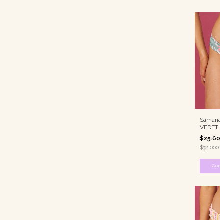
Samana 
VEDET
$25.6
$32.000
Co