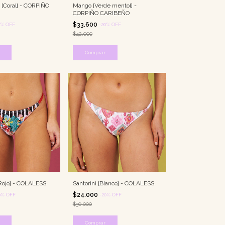
 [Coral] - CORPIÑO
Mango [Verde mentol] -
CORPIÑO CARIBEÑO
$33.600
%
OFF
-
20
%
OFF
$42.000
Comprar
Rojo] - COLALESS
Santorini [Blanco] - COLALESS
$24.000
0
%
OFF
-
20
%
OFF
$30.000
Comprar