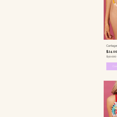
Cartag
$24.0
$30.000
Co