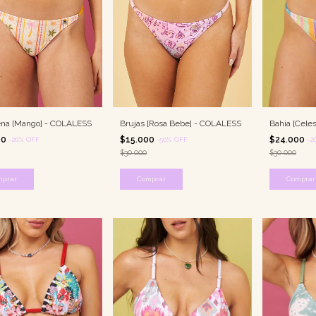
ena [Mango] - COLALESS
Brujas [Rosa Bebe] - COLALESS
Bahia [Cele
00
$15.000
$24.000
-
20
%
OFF
-
50
%
OFF
-
2
$30.000
$30.000
mprar
Comprar
Comprar