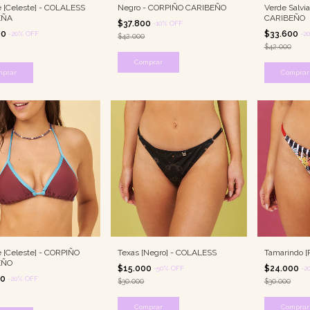
 [Celeste] - COLALESS
Negro - CORPIÑO CARIBEÑO
Verde Salvia
EÑA
CARIBEÑO
$37.800
-
10
%
OFF
00
$33.600
-
20
%
OFF
-
20
$42.000
$42.000
Comprar
mprar
Comprar
 [Celeste] - CORPIÑO
Texas [Negro] - COLALESS
Tamarindo [
EÑO
$15.000
$24.000
-
50
%
OFF
-
2
00
-
20
%
OFF
$30.000
$30.000
Comprar
Comprar