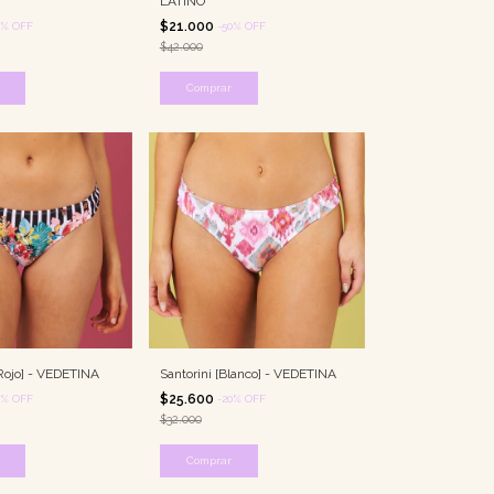
LATINO
$21.000
%
OFF
-
50
%
OFF
$42.000
Comprar
Rojo] - VEDETINA
Santorini [Blanco] - VEDETINA
$25.600
%
OFF
-
20
%
OFF
$32.000
Comprar