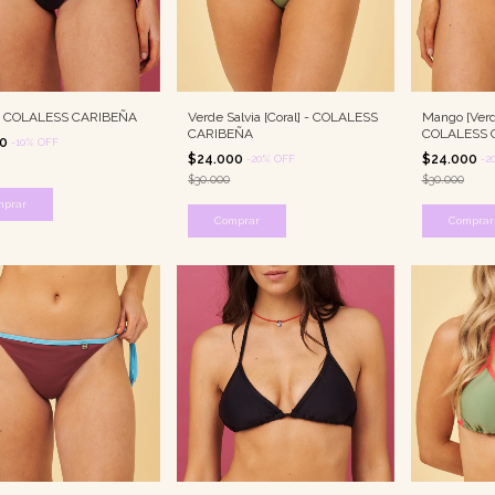
- COLALESS CARIBEÑA
Verde Salvia [Coral] - COLALESS
Mango [Verd
CARIBEÑA
COLALESS 
00
-
10
%
OFF
$24.000
$24.000
-
20
%
OFF
-
2
$30.000
$30.000
mprar
Comprar
Comprar