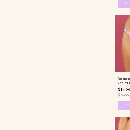
Co
Samana 
COLAL
$24.0
$30.000
Co