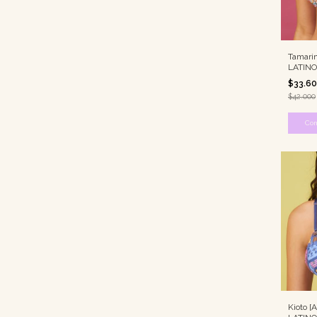
Tamarin
LATINO
$33.6
$42.000
Co
Kioto [