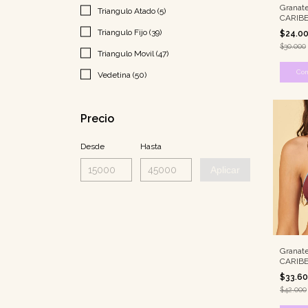
Granate
Triangulo Atado (5)
CARIB
Triangulo Fijo (39)
$24.0
$30.000
Triangulo Movil (47)
Co
Vedetina (50)
Precio
Desde
Hasta
Aplicar
Granate
CARIB
$33.6
$42.000