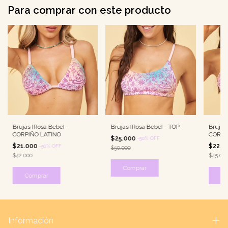
Para comprar con este producto
Brujas [Rosa Bebe] -
Brujas [Rosa Bebe] - TOP
Brujas
CORPIÑO LATINO
CORPI
$25.000
-
50
%
OFF
$21.000
$22.5
-
50
%
OFF
$50.000
$42.000
$45.00
Comprar
Comprar
Co
Información