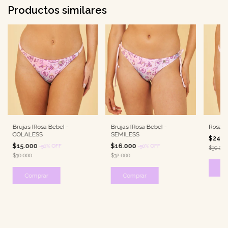
Productos similares
Brujas [Rosa Bebe] -
Brujas [Rosa Bebe] -
Rosa 
COLALESS
SEMILESS
$24.0
$15.000
$16.000
-
50
%
OFF
-
50
%
OFF
$30.000
$30.000
$32.000
Co
Comprar
Comprar