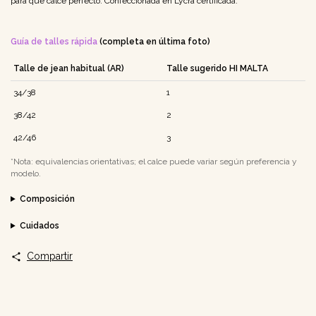
para que calce perfecto. Confeccionada en Lycra certificada.
Guía de talles rápida
(completa en última foto)
Talle de jean habitual (AR)
Talle sugerido HI MALTA
34/38
1
38/42
2
42/46
3
*Nota: equivalencias orientativas; el calce puede variar según preferencia y
modelo.
Composición
Cuidados
Compartir