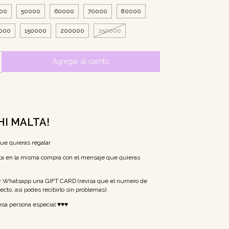
00
50000
60000
70000
80000
000
150000
200000
250000
HI MALTA!
que quieras regalar
ta en la misma compra con el mensaje que quieras
or Whatsapp una GIFT CARD (revisa que el numero de
cto, asi podes recibirlo sin problemas).
 esa persona especial ♥♥♥