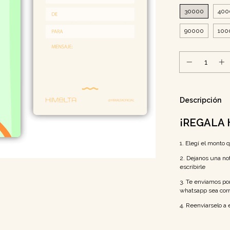
30000
400
90000
100
Descripción
¡REGALA 
1. Elegí el monto 
2. Dejanos una no
escribirle
3. Te enviamos p
whatsapp sea corre
4. Reenviarselo a