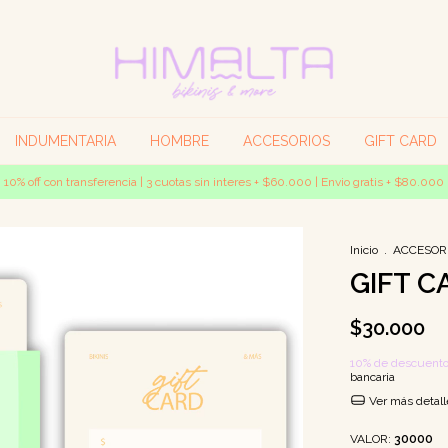
INDUMENTARIA
HOMBRE
ACCESORIOS
GIFT CARD
10% off con transferencia | 3 cuotas sin interes + $60.000 | Envio gratis + $80.000
Inicio
.
ACCESOR
GIFT C
$30.000
10% de descuent
bancaria
Ver más detall
VALOR:
30000