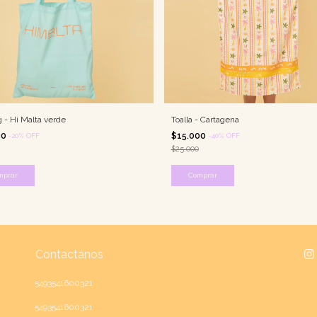
 - Hi Malta verde
Toalla - Cartagena
00
$15.000
-
20
%
OFF
-
40
%
OFF
$25.000
mprar
Comprar
Contactános
5493541600321
5493541600321