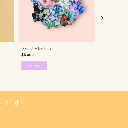
Scrunchie [pack x3]
Toalla - Meet me
$6.000
$20.000
$25.000