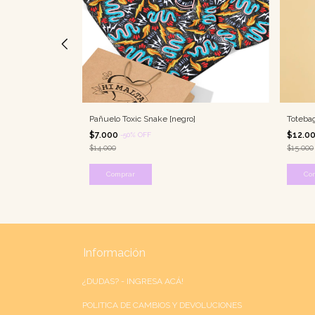
Pañuelo Toxic Snake [negro]
Totebag
$7.000
$12.0
-
50
%
OFF
$14.000
$15.000
Comprar
Co
Información
¿DUDAS? - INGRESA ACÁ!
POLITICA DE CAMBIOS Y DEVOLUCIONES