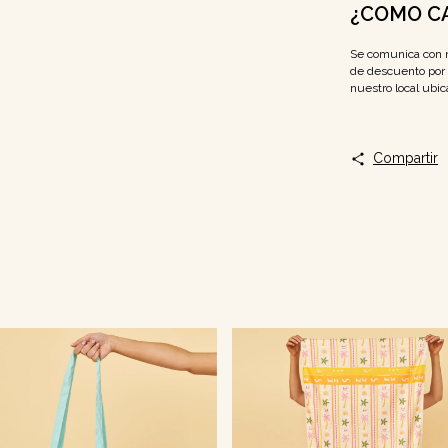
¿COMO C
Se comunica con n
de descuento por 
nuestro local ubic
Compartir