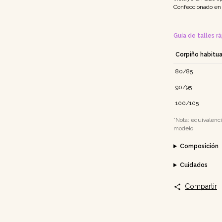
Confeccionado en L
Guía de talles r
Corpiño habitua
80/85
90/95
100/105
*Nota: equivalenci
modelo.
Composición
Cuidados
Compartir