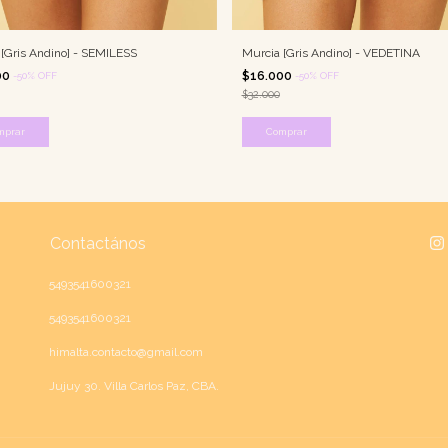
 [Gris Andino] - SEMILESS
Murcia [Gris Andino] - VEDETINA
00
$16.000
-
50
%
OFF
-
50
%
OFF
$32.000
mprar
Comprar
Contactános
5493541600321
5493541600321
himalta.contacto@gmail.com
Jujuy 30. Villa Carlos Paz, CBA.