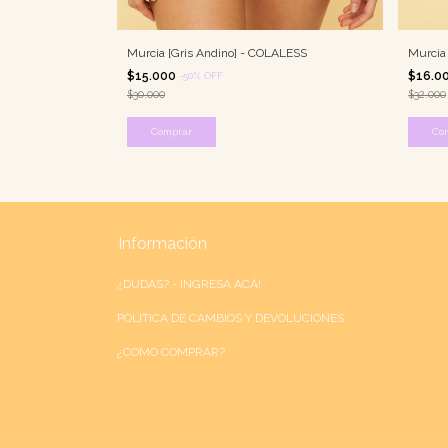
Murcia [Gris Andino] - COLALESS
Murcia
$15.000
$16.0
-
50
%
OFF
$30.000
$32.000
Comprar
Co
Información
¿DUDAS? - INGRESA ACÁ!
POLITICA DE CAMBIOS Y DEVOLUCIONES
¿COMO COMPRAR?