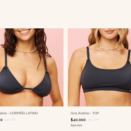
ndino - CORPIÑO LATINO
Gris Andino - TOP
00
$40.000
-
20
%
OFF
-
20
%
OFF
$50.000