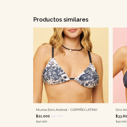
Productos similares
Murcia [Gris Andino] - CORPIÑO LATINO
Gris A
$21.000
$33.6
-
50
%
OFF
$42.000
$42.000