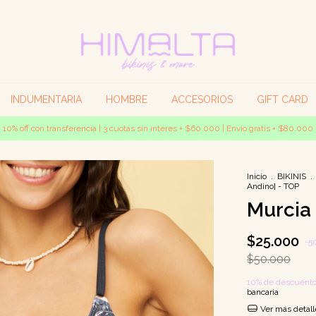
INDUMENTARIA
HOMBRE
ACCESORIOS
GIFT CARD
10% off con transferencia | 3 cuotas sin interes + $60.000 | Envio gratis + $80.000
Inicio
.
BIKINIS
.
Andino] - TOP
Murcia 
$25.000
-
5
$50.000
10% de descuent
bancaria
Ver más detall