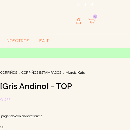
0
NOSOTROS
¡SALE!
CORPIÑOS
.
CORPIÑOS ESTAMPADOS
.
Murcia [Gris
[Gris Andino] - TOP
0
%
OFF
o
pagando con transferencia
es