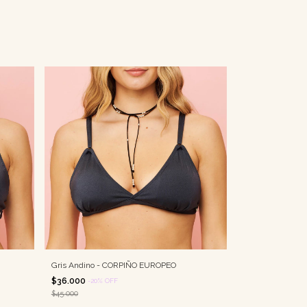
Gris Andino - CORPIÑO EUROPEO
$36.000
-
20
%
OFF
$45.000