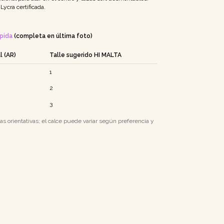
ycra certificada.
ápida
(completa en última foto)
l (AR)
Talle sugerido HI MALTA
1
2
3
as orientativas; el calce puede variar según preferencia y