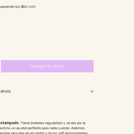
uperando los
$80.000
envío
estampado
. Tiene breteles regulables y se ata por la
rantiza un ajuste perfecto para cada cuerpo. Además,
cional para atar en el centro y tazas soft desmontables.